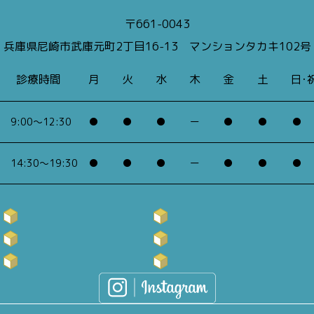
〒661-0043
兵庫県尼崎市武庫元町2丁目16-13
マンションタカキ102号
診療時間
月
火
水
木
金
土
日･
9:00～12:30
●
●
●
ー
●
●
●
14:30～19:30
●
●
●
ー
●
●
●
店舗紹介
店舗紹介
施術メニュー
施術メニュー
お悩みの症状
お悩みの症状
料金について
料金について
お客様の声
お客様の声
アクセス
アクセス