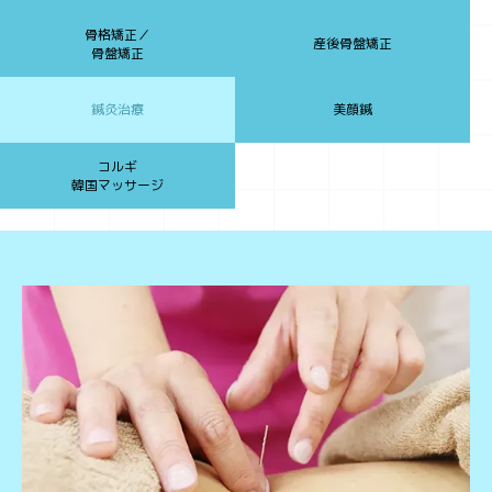
骨格矯正／
産後骨盤矯正
骨盤矯正
鍼灸治療
美顔鍼
コルギ
韓国マッサージ