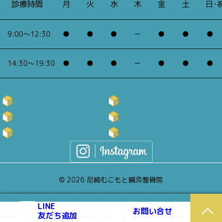
診療時間
月
火
水
木
金
土
日･
9:00～12:30
●
●
●
ー
●
●
●
14:30～19:30
●
●
●
ー
●
●
●
店舗紹介
店舗紹介
施術メニュー
施術メニュー
お悩みの症状
お悩みの症状
料金について
料金について
お客様の声
お客様の声
アクセス
アクセス
© 2026 尼崎むこもと鍼灸整骨院
LINE
お問い合せ
友だち追加