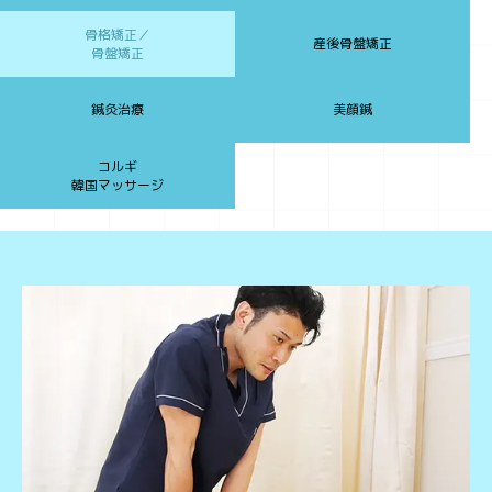
骨格矯正／
産後骨盤矯正
骨盤矯正
鍼灸治療
美顔鍼
コルギ
韓国マッサージ